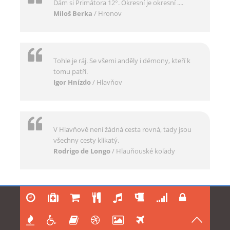
Dám si Primátora 12°. Okresní je okresní ....
Miloš Berka
/ Hronov
Tohle je ráj. Se všemi anděly i démony, kteří k
tomu patří.
Igor Hnízdo
/ Hlavňov
V Hlavňově není žádná cesta rovná, tady jsou
všechny cesty klikatý.
Rodrigo de Longo
/ Hlauňouské koľady