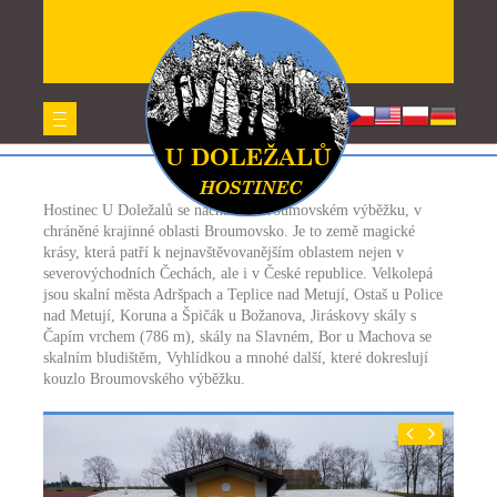
O nás
Home
O nás
Hostinec U Doležalů se nachází v Broumovském výběžku, v
chráněné krajinné oblasti Broumovsko. Je to země magické
krásy, která patří k nejnavštěvovanějším oblastem nejen v
severovýchodních Čechách, ale i v České republice. Velkolepá
jsou skalní města Adršpach a Teplice nad Metují, Ostaš u Police
nad Metují, Koruna a Špičák u Božanova, Jiráskovy skály s
Čapím vrchem (786 m), skály na Slavném, Bor u Machova se
skalním bludištěm, Vyhlídkou a mnohé další, které dokreslují
kouzlo Broumovského výběžku.