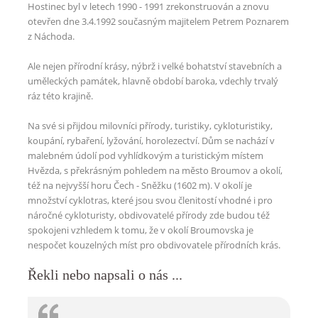
Hostinec byl v letech 1990 - 1991 zrekonstruován a znovu
otevřen dne 3.4.1992 současným majitelem Petrem Poznarem
z Náchoda.
Ale nejen přírodní krásy, nýbrž i velké bohatství stavebních a
uměleckých památek, hlavně období baroka, vdechly trvalý
ráz této krajině.
Na své si přijdou milovníci přírody, turistiky, cykloturistiky,
koupání, rybaření, lyžování, horolezectví. Dům se nachází v
malebném údolí pod vyhlídkovým a turistickým místem
Hvězda, s překrásným pohledem na město Broumov a okolí,
též na nejvyšší horu Čech - Sněžku (1602 m). V okolí je
množství cyklotras, které jsou svou členitostí vhodné i pro
náročné cykloturisty, obdivovatelé přírody zde budou též
spokojeni vzhledem k tomu, že v okolí Broumovska je
nespočet kouzelných míst pro obdivovatele přírodních krás.
Řekli nebo napsali o nás ...