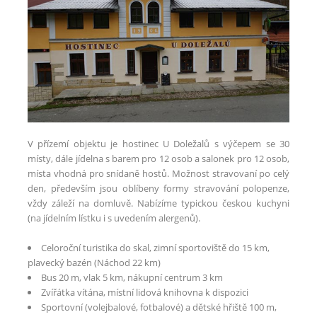
V přízemí objektu je hostinec U Doležalů s výčepem se 30
místy, dále jídelna s barem pro 12 osob a salonek pro 12 osob,
místa vhodná pro snídaně hostů. Možnost stravovaní po celý
den, především jsou oblíbeny formy stravování polopenze,
vždy záleží na domluvě. Nabízíme typickou českou kuchyni
(na jídelním lístku i s uvedením alergenů).
Celoroční turistika do skal, zimní sportoviště do 15 km,
plavecký bazén (Náchod 22 km)
Bus 20 m, vlak 5 km, nákupní centrum 3 km
Zvířátka vítána, místní lidová knihovna k dispozici
Sportovní (volejbalové, fotbalové) a dětské hřiště 100 m,