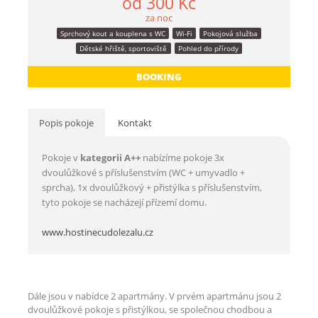
od 300 Kč
za noc
Sprchový kout a kouplena s WC
Wi-Fi
Pokojová služba
Dětské hřiště, sportoviště
Pohled do přírody
BOOKING
Popis pokoje
Kontakt
Pokoje v
kategorii A++
nabízíme pokoje 3x
dvoulůžkové s příslušenstvím (WC + umyvadlo +
sprcha), 1x dvoulůžkový + přistýlka s příslušenstvím,
tyto pokoje se nacházejí přízemí domu.
www.hostinecudolezalu.cz
Dále jsou v nabídce 2 apartmány. V prvém apartmánu jsou 2
dvoulůžkové pokoje s přistýlkou, se společnou chodbou a